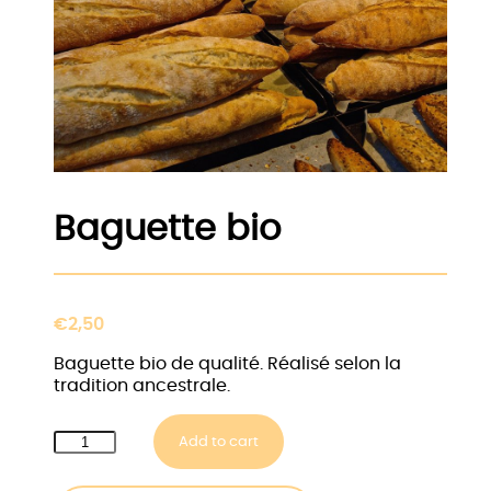
Baguette bio
€
2,50
Baguette bio de qualité. Réalisé selon la
tradition ancestrale.
Baguette
Add to cart
bio
quantity