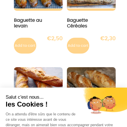
Baguette au
Baguette
levain
Céréales
€
2,50
€
2,30
Add to cart
Add to cart
Baguette
Baguette
Maison
Française