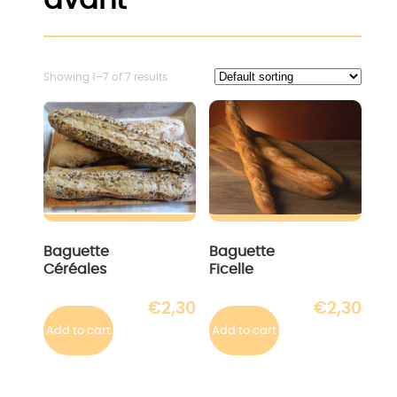
avant
Showing 1–7 of 7 results
Baguette
Baguette
Céréales
Ficelle
€
2,30
€
2,30
Add to cart
Add to cart