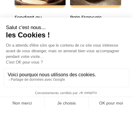
Fondant au
Pain Français
chocolat
€
2,50
€
2,50
Add to cart
Add to cart
0
Tarte aux
pommes