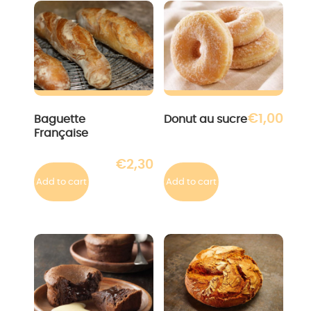
€
1,00
Baguette
Donut au sucre
Française
€
2,30
Add to cart
Add to cart