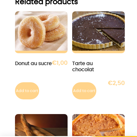
Related products
€
1,00
Donut au sucre
Tarte au
chocolat
€
2,50
Add to cart
Add to cart