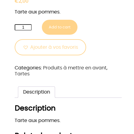
€
2,00
Tarte aux pommes.
Tarte
Add to cart
aux
pommes
quantity
Ajouter à vos favoris
Categories:
Produits à mettre en avant
,
Tartes
Description
Description
Tarte aux pommes.