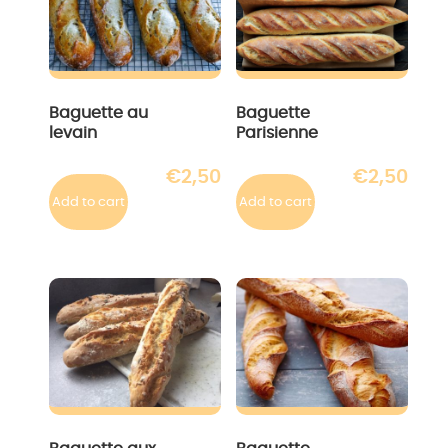
Baguette au
Baguette
levain
Parisienne
€
2,50
€
2,50
Add to cart
Add to cart