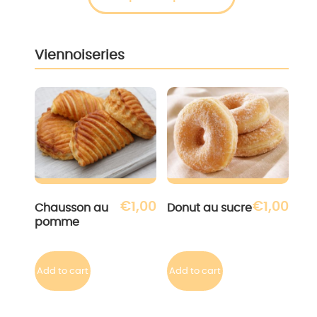
Viennoiseries
€
1,00
€
1,00
Chausson au
Donut au sucre
pomme
Add to cart
Add to cart