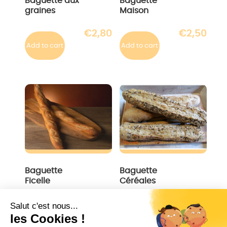
Baguette aux
Baguette
graines
Maison
€
2,80
€
2,50
Add to cart
Add to cart
Baguette
Baguette
Ficelle
Céréales
€
2,30
€
2,30
Add to cart
Add to cart