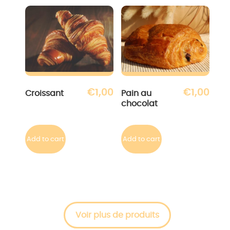
€
1,00
€
1,00
Croissant
Pain au
chocolat
Add to cart
Add to cart
Voir plus de produits