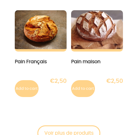
Pain Français
Pain maison
€
2,50
€
2,50
Add to cart
Add to cart
Voir plus de produits