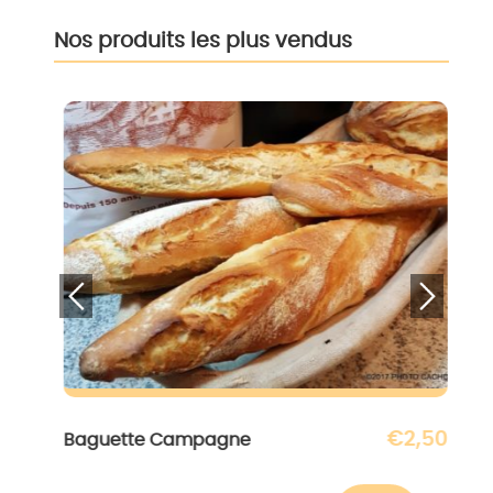
Nos produits les plus vendus
€
2,50
aguette Campagne
Baguette Cé